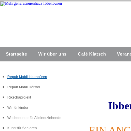
Startseite
Wir über uns
Café Klatsch
Veran
Repair Mobil Ibbenbüren
Repair Mobil Hörstel
Rikschaprojekt
Ibbe
Wir für kinder
Wochenende für Alleinerziehende
EIN AN
Kunst für Senioren