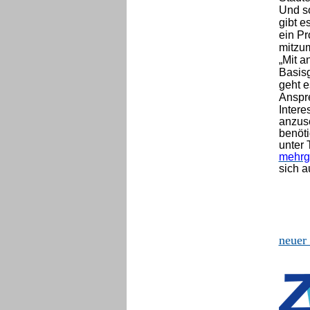
Und so
gibt e
ein Pr
mitzu
„Mit a
Basisg
geht e
Anspre
Intere
anzusc
benöti
unter 
mehrg
sich a
neuer