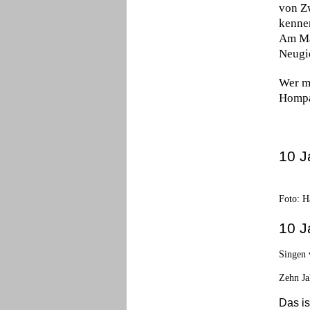
von Zw
kennen
Am Ma
Neugi
Wer me
Hompa
10 J
Foto: H
10 J
Singen 
Zehn Ja
Das is