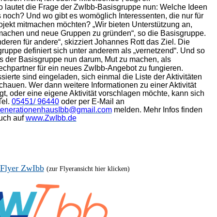
 lautet die Frage der ZwIbb-Basisgruppe nun: Welche Ideen
s noch? Und wo gibt es womöglich Interessenten, die nur für
ojekt mitmachen möchten? „Wir bieten Unterstützung an,
machen und neue Gruppen zu gründen“, so die Basisgruppe.
nderen für andere“, skizziert Johannes Rott das Ziel. Die
ruppe definiert sich unter anderem als „vernetzend“. Und so
s der Basisgruppe nun darum, Mut zu machen, als
chpartner für ein neues ZwIbb-Angebot zu fungieren.
ssierte sind eingeladen, sich einmal die Liste der Aktivitäten
hauen. Wer dann weitere Informationen zu einer Aktivität
gt, oder eine eigene Aktivität vorschlagen möchte, kann sich
Tel.
05451/ 96440
oder per E-Mail an
enerationenhausIbb@gmail.com
melden. Mehr Infos finden
uch auf
www.ZwIbb.de
 Flyer ZwIbb
(zur Flyeransicht hier klicken)