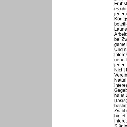
Frühst
es ohn
jedem 
König
beteil
Laune 
Arbeit
bei Zw
gemein
Und n
Intere
neue L
jeden 
Nicht 
Verein
Natürl
Intere
Gegeb
neue 
Basis
besti
ZwIbb 
bietet
Intere
Städte