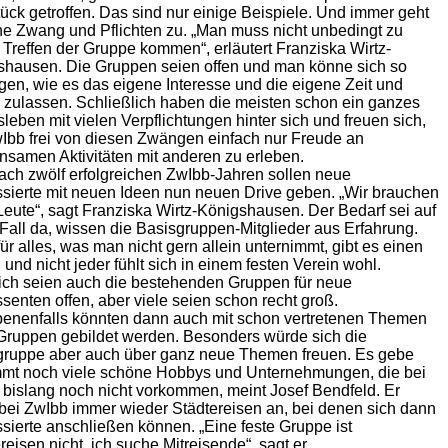
ück getroffen. Das sind nur einige Beispiele. Und immer geht
e Zwang und Pflichten zu. „Man muss nicht unbedingt zu
Treffen der Gruppe kommen“, erläutert Franziska Wirtz-
shausen. Die Gruppen seien offen und man könne sich so
igen, wie es das eigene Interesse und die eigene Zeit und
zulassen. Schließlich haben die meisten schon ein ganzes
sleben mit vielen Verpflichtungen hinter sich und freuen sich,
Ibb frei von diesen Zwängen einfach nur Freude an
samen Aktivitäten mit anderen zu erleben.
ach zwölf
erfolgreichen ZwIbb-Jahren sollen neue
ssierte mit neuen Ideen nun neuen Drive geben. „Wir brauchen
eute“, sagt Franziska Wirtz-Königshausen. Der Bedarf sei auf
Fall da, wissen die Basisgruppen-Mitglieder aus Erfahrung.
für alles, was man nicht gern allein unternimmt, gibt es einen
 und nicht jeder fühlt sich in einem festen Verein wohl.
ich seien auch die bestehenden Gruppen für neue
ssenten offen, aber viele seien schon recht groß.
enenfalls könnten dann auch mit schon vertretenen Themen
Gruppen gebildet werden. Besonders würde sich die
gruppe aber auch über ganz neue Themen freuen. Es gebe
mmt noch viele schöne Hobbys und Unternehmungen, die bei
bislang noch nicht vorkommen, meint Josef Bendfeld. Er
 bei ZwIbb immer wieder Städtereisen an, bei denen sich dann
ssierte anschließen können. „Eine feste Gruppe ist
reisen nicht, ich suche Mitreisende“, sagt er.