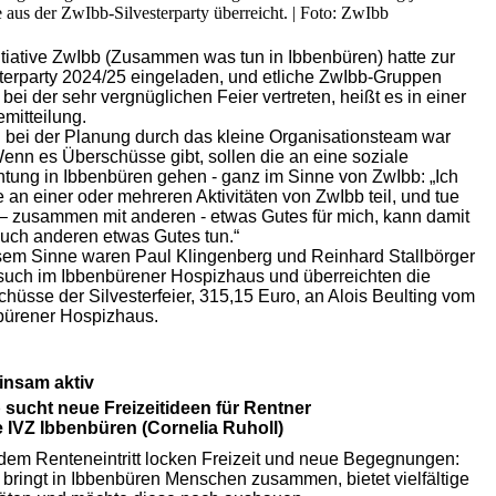
aus der ZwIbb-Silvesterparty überreicht. | Foto: ZwIbb
itiative ZwIbb (Zusammen was tun in Ibbenbüren) hatte zur
terparty 2024/25 eingeladen, und etliche ZwIbb-Gruppen
bei der sehr vergnüglichen Feier vertreten, heißt es in einer
mitteilung.
bei der Planung durch das kleine Organisationsteam war
Wenn es Überschüsse gibt, sollen die an eine soziale
htung in Ibbenbüren gehen - ganz im Sinne von ZwIbb: „Ich
an einer oder mehreren Aktivitäten von ZwIbb teil, und tue
– zusammen mit anderen - etwas Gutes für mich, kann damit
uch anderen etwas Gutes tun.“
sem Sinne waren Paul Klingenberg und Reinhard Stallbörger
such im Ibbenbürener Hospizhaus und überreichten die
hüsse der Silvesterfeier, 315,15 Euro, an Alois Beulting vom
bürener Hospizhaus.
nsam aktiv
 sucht neue Freizeitideen für Rentner
e IVZ Ibbenbüren (Cornelia Ruholl)
em Renteneintritt locken Freizeit und neue Begegnungen:
bringt in Ibbenbüren Menschen zusammen, bietet vielfältige