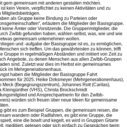
it gern gemeinsam mit anderen gestalten möchten.
ist kein Verein, verpflichtet zu keinen Aktivitäten und zu
 Mitgliedsbeiträgen.
aben als Gruppe keine Bindung zu Parteien oder
onsgemeinschaften“, erläutern die Mitglieder der Basisgruppe.
t keine Ämter oder Vorsitzende. Die Gruppenmitglieder, die
urch ZwIbb gefunden haben, wählen selbst, was, wie und wie
ie etwas gemeinsam unternehmen wollen.
liegen und -aufgabe der Basisgruppe ist es, zu ermöglichen,
enschen sich treffen. Um das gewährleisten zu können, trifft
ie Gruppe in regelmäßigen Abständen und initiiert von Zeit zu
auch Angebote, zu denen Menschen aus allen ZwIbb-Gruppen
aden sind. Zuletzt war dies im Herbst ein gemeinsames
tück im Mehrgenerationenhaus.
ngst haben die Mitglieder der Basisgruppe Fahrt
nommen für 2025. Heike Dirksmeyer (Mehrgenerationenhaus),
p Meck (Begegnungszentrum), Johannes Rott (Caritas),
a Kleingünther (VHS), Christa Brockschmidt
ungsmitglied und Ansprechpartnerin für den ZwIbb-
reis) würden sich freuen über neue Ideen für gemeinsame
äten.
g gibt es zum Beispiel Gruppen, die gemeinsam reisen, die
nsam wandern oder Radfahren, es gibt eine Gruppe, die
spielt, eine die bowlt und kegelt, es wird in Gruppen Gitarre
lt, meditiert, gelesen oder sich einfach zu Gesprächen beim