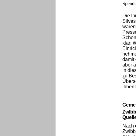
Spende 
Die In
Silves
waren 
Presse
Schon 
klar: 
Einric
nehme 
damit 
aber a
In die
zu Be
Übersc
Ibben
Gemei
ZwIbb
Quell
Nach d
ZwIbb 