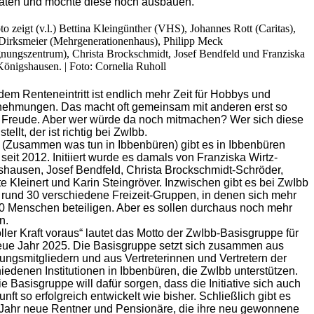
täten und möchte diese noch ausbauen.
o zeigt (v.l.) Bettina Kleingünther (VHS), Johannes Rott (Caritas),
Dirksmeier (Mehrgenerationenhaus), Philipp Meck
nungszentrum), Christa Brockschmidt, Josef Bendfeld und Franziska
Königshausen. | Foto: Cornelia Ruholl
em Renteneintritt ist endlich mehr Zeit für Hobbys und
nehmungen. Das macht oft gemeinsam mit anderen erst so
g Freude. Aber wer würde da noch mitmachen? Wer sich diese
tellt, der ist richtig bei ZwIbb.
(Zusammen was tun in Ibbenbüren) gibt es in Ibbenbüren
seit 2012. Initiiert wurde es damals von Franziska Wirtz-
hausen, Josef Bendfeld, Christa Brockschmidt-Schröder,
e Kleinert und Karin Steingröver. Inzwischen gibt es bei ZwIbb
rund 30 verschiedene Freizeit-Gruppen, in denen sich mehr
0 Menschen beteiligen. Aber es sollen durchaus noch mehr
n.
oller Kraft voraus“ lautet das Motto der ZwIbb-Basisgruppe für
eue Jahr 2025. Die Basisgruppe setzt sich zusammen aus
ngsmitgliedern und aus Vertreterinnen und Vertretern der
iedenen Institutionen in Ibbenbüren, die ZwIbb unterstützen.
e Basisgruppe will dafür sorgen, dass die Initiative sich auch
unft so erfolgreich entwickelt wie bisher. Schließlich gibt es
 Jahr neue Rentner und Pensionäre, die ihre neu gewonnene