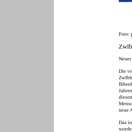
Foto: 
ZwIb
Neuer 
Die vi
ZwIbb
Ibben
Jahre
diesem
Mensch
neue A
Das in
worden