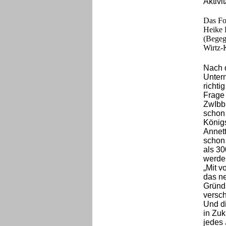
Aktivi
Das Fot
Heike 
(Begeg
Wirtz-
Nach d
Unter
richti
Frage s
ZwIbb 
schon 
Königs
Annett
schon 
als 30
werde
„Mit v
das n
Gründu
versch
Und di
in Zuk
jedes