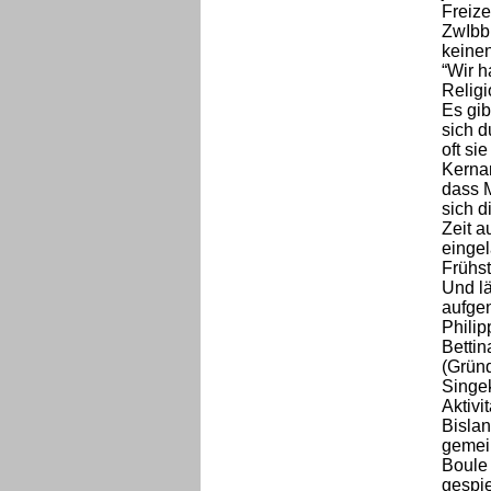
Freize
ZwIbb 
keinen
“Wir h
Religi
Es gib
sich d
oft s
Kernan
dass M
sich d
Zeit 
eingel
Frühs
Und lä
aufge
Philip
Bettin
(Gründ
Singek
Aktivit
Bislan
gemei
Boule 
gespie