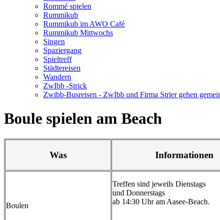
Rommé spielen
Rummikub
Rummikub im AWO Café
Rummikub Mittwochs
Singen
Spaziergang
Spieltreff
Städtereisen
Wandern
ZwIbb -Strick
Zwibb-Busreisen - ZwIbb und Firma Strier gehen geme
Boule spielen am Beach
Was
Informationen
Treffen sind jeweils Dienstags
und Donnerstags
ab 14:30 Uhr am Aasee-Beach.
Boulen