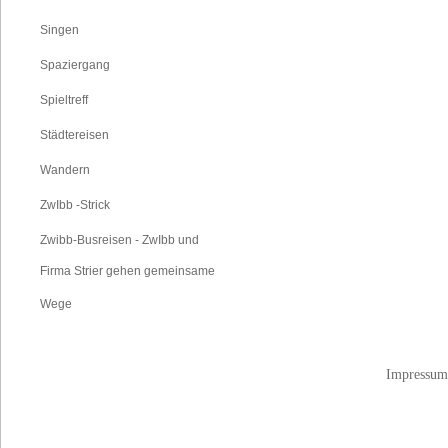
Singen
Spaziergang
Spieltreff
Städtereisen
Wandern
ZwIbb -Strick
Zwibb-Busreisen - ZwIbb und
Firma Strier gehen gemeinsame
Wege
Impressum