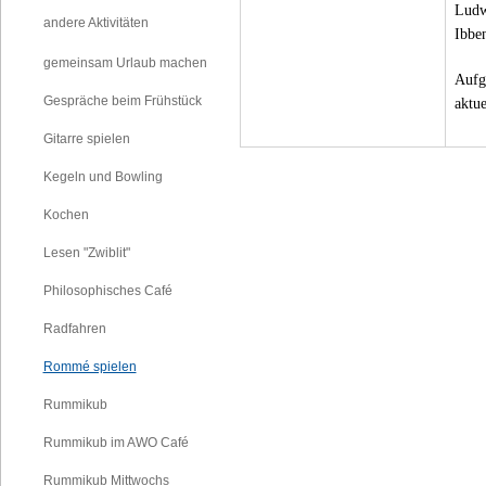
Ludw
andere Aktivitäten
Ibbe
gemeinsam Urlaub machen
Aufgr
Gespräche beim Frühstück
aktue
Gitarre spielen
Kegeln und Bowling
Kochen
Lesen "Zwiblit"
Philosophisches Café
Radfahren
Rommé spielen
Rummikub
Rummikub im AWO Café
Rummikub Mittwochs