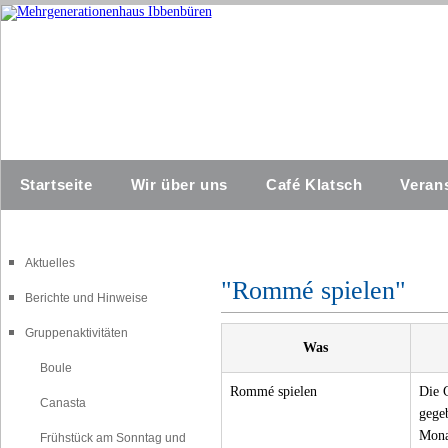
Startseite
Wir über uns
Café Klatsch
Veran
Aktuelles
"Rommé spielen"
Berichte und Hinweise
Gruppenaktivitäten
Was
Boule
Rommé spielen
Die G
Canasta
gege
Mona
Frühstück am Sonntag und